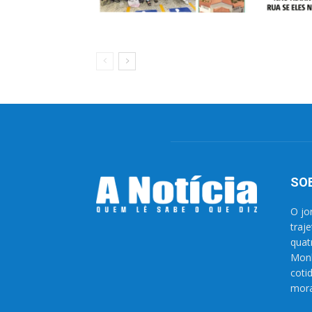
SO
O jo
traj
quat
Monl
coti
mora