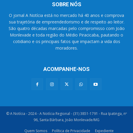
SOBRE NÓS
O jornal A Notícia está no mercado há 40 anos e comprova
sua trajetória de empreendedorismo e de respeito ao leitor.
São quatro décadas marcadas pelo compromisso com João
Monlevade e toda região do Médio Piracicaba, pautando o
cotidiano e os principais fatos que impactam a vida dos
moradores.
ACOMPANHE-NOS
© A Notícia - 2024 - A Notícia Regional - (31) 3851-1791 - Rua Ipatinga, nº
96, Santa Bárbara, João Monlevade/MG
Quem Somos
Política de Privacidade
Expediente