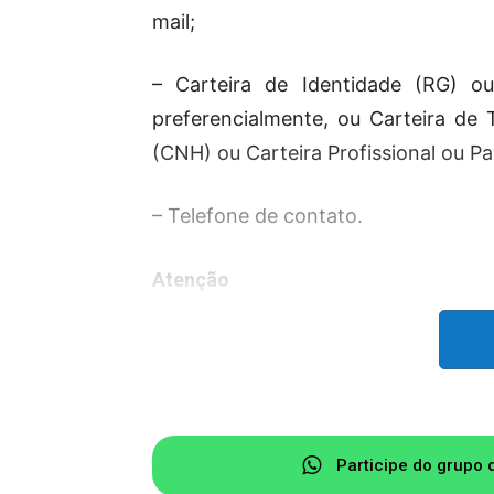
mail;
– Carteira de Identidade (RG) ou
preferencialmente, ou Carteira de 
(CNH) ou Carteira Profissional ou P
– Telefone de contato.
Atenção
A Prefeitura reitera que, antes de s
atentamente o Edital nº 266/2025, 
seletivo, o cronograma e a docum
enviada para o e-mail
logistica.nev
Participe do grupo 