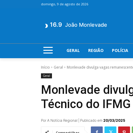
domingo, 9 de agosto de 2026
16.9
João Monlevade
GERAL
REGIÃO
POLÍCIA
Início
Geral
Monlevade divulga vagas remanescente
Geral
Monlevade divul
Técnico do IFMG
Por A Notícia Regional | Publicado em
20/03/2025
Compartilhar