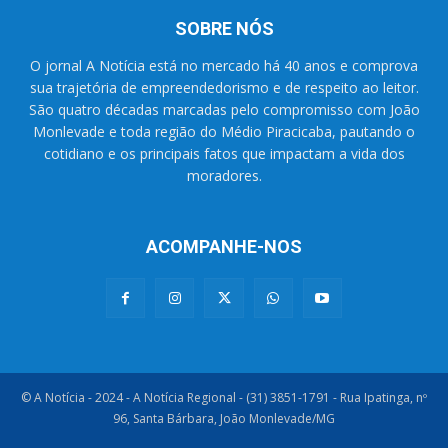
SOBRE NÓS
O jornal A Notícia está no mercado há 40 anos e comprova
sua trajetória de empreendedorismo e de respeito ao leitor.
São quatro décadas marcadas pelo compromisso com João
Monlevade e toda região do Médio Piracicaba, pautando o
cotidiano e os principais fatos que impactam a vida dos
moradores.
ACOMPANHE-NOS
© A Notícia - 2024 - A Notícia Regional - (31) 3851-1791 - Rua Ipatinga, nº
96, Santa Bárbara, João Monlevade/MG