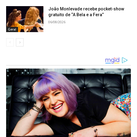
João Monlevade recebe pocket-show
Eleitoras ou eleitores menores de 18 anos.
gratuito de “A Bela e a Fera”
Autoridades e agentes policiais, bem como
06/08/2026
Geral
funcionárias ou funcionários no desempenho de
cargos de confiança do Poder Executivo.
Candidatas ou candidatos e respectivos(as)
parentes, ainda que por afinidade, até o
segundo grau inclusive
(pais, avós, filhos,
netos, irmãos, sogros, genros, noras, enteados,
cunhados)
, e o cônjuge.
Integrantes de diretórios de partido político ou
federação de partidos que exerçam função
executiva.
Pessoas pertencentes ao serviço eleitoral.