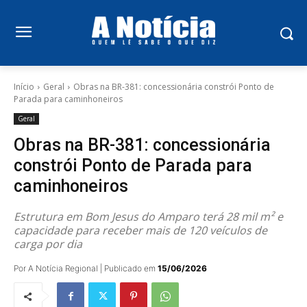
Início
Geral
Obras na BR-381: concessionária constrói Ponto de
Parada para caminhoneiros
Geral
Obras na BR-381: concessionária
constrói Ponto de Parada para
caminhoneiros
Estrutura em Bom Jesus do Amparo terá 28 mil m² e
capacidade para receber mais de 120 veículos de
carga por dia
Por A Notícia Regional | Publicado em
15/06/2026