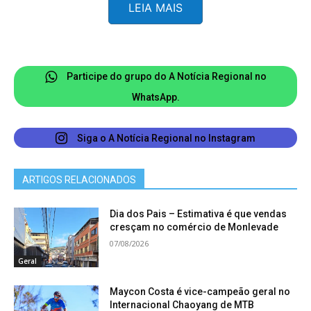
LEIA MAIS
isso, minha grande surpresa, e fiquei muito feliz”.
Agora, Noah prepara-se para disputar o kumite
(luta) no Campeonato Brasileiro de Caratê, que
Participe do grupo do A Notícia Regional no
ocorre entre os dias 11 e 14 de setembro no
WhatsApp.
ginásio Mauro Pinheiro do Ibirapuera, em São
Paulo.
Siga o A Notícia Regional no Instagram
Hoje, portando a faixa marrom, Noah prepara-se
ARTIGOS RELACIONADOS
para, em dezembro, candidatar-se a receber a
faixa preta, a mais alta da modalidade marcial.
Dia dos Pais – Estimativa é que vendas
cresçam no comércio de Monlevade
07/08/2026
Geral
Maycon Costa é vice-campeão geral no
Internacional Chaoyang de MTB