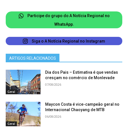
municípios passam a contar com resposta de
providências locacionais automáticas e
Participe do grupo do A Notícia Regional no
compulsórias; emissão automática de inscrição
WhatsApp.
municipal, emissão automática de dispensas para
empreendimentos de baixo risco e MEI, dentre
Siga o A Notícia Regional no Instagram
outras.
ARTIGOS RELACIONADOS
Dia dos Pais – Estimativa é que vendas
cresçam no comércio de Monlevade
07/08/2026
Geral
Maycon Costa é vice-campeão geral no
Internacional Chaoyang de MTB
06/08/2026
Geral