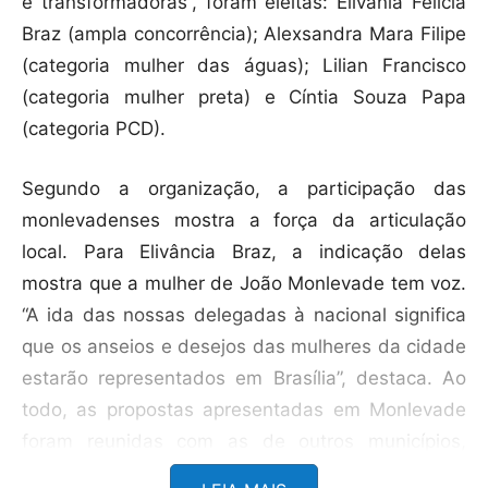
e transformadoras”, foram eleitas: Elivânia Felícia
Braz (ampla concorrência); Alexsandra Mara Filipe
(categoria mulher das águas); Lilian Francisco
(categoria mulher preta) e Cíntia Souza Papa
(categoria PCD).
Segundo a organização, a participação das
monlevadenses mostra a força da articulação
local. Para Elivância Braz, a indicação delas
mostra que a mulher de João Monlevade tem voz.
“A ida das nossas delegadas à nacional significa
que os anseios e desejos das mulheres da cidade
estarão representados em Brasília”, destaca. Ao
todo, as propostas apresentadas em Monlevade
foram reunidas com as de outros municípios,
resultando em 24 propostas de nível federal, que