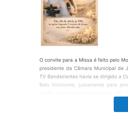
O convite para a Missa é feito pelo M
presidente da Câmara Municipal de 
TV Bandeirantes havia se dirigido a C
Belo Horizonte, justamente para pr
trecho entre Caeté e Ravena na BR-38
Band Cidade
, Alice Ribeiro e Rodrig
Gonçalves, que falou sobre as década
segurança viária e a expectativa pela 