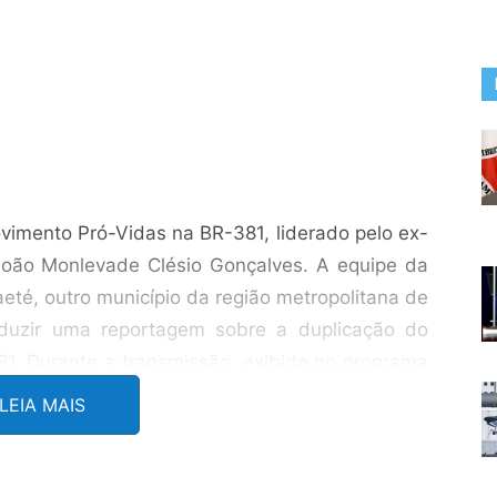
ovimento Pró-Vidas na BR-381, liderado pelo ex-
João Monlevade Clésio Gonçalves. A equipe da
aeté, outro município da região metropolitana de
oduzir uma reportagem sobre a duplicação do
1. Durante a transmissão, exibida no programa
o Lapa fizeram uma entrevista ao vivo com Clésio
LEIA MAIS
s de espera pela obra, a sua importância para a
sua conclusão.