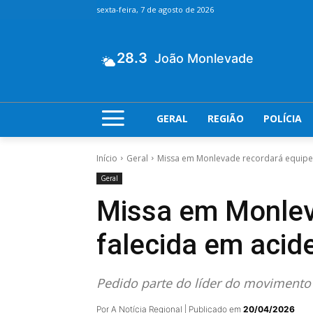
sexta-feira, 7 de agosto de 2026
28.3
João Monlevade
GERAL
REGIÃO
POLÍCIA
Início
Geral
Missa em Monlevade recordará equipe d
Geral
Missa em Monlev
falecida em acid
Pedido parte do líder do movimento 
Por A Notícia Regional | Publicado em
20/04/2026