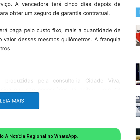
erviço. A vencedora terá cinco dias depois de
ara obter um seguro de garantia contratual.
será paga pelo custo fixo, mais a quantidade de
lo valor desses mesmos quilômetros. A franquia
tros.
m produzidas pela consultoria Cidade Viva,
ermina que são necessários 22 ônibus, com 43
 12 escolas municipais e as oito estaduais.
LEIA MAIS
has para atender a toda a demanda. Os ônibus
rela contendo a inscrição
Escolar
nas laterais.
ssoas que não sejam os estudantes.
do A Notícia Regional no WhatsApp.