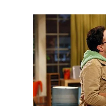
O transporte escolar público em Joã
executado pela Enscon, que também o
seguintes, o “Vamos à Escola”, como 
a contar com monitoras.
No entanto, o “rota escolar” nunca
depois da pandemia da Covid-19, p
2023, os alunos maiores de 12 anos
lotando-as ainda mais e provocando 