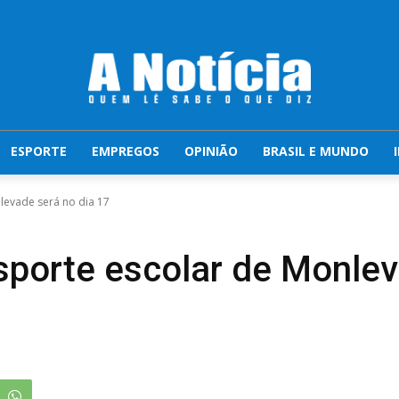
ESPORTE
EMPREGOS
OPINIÃO
BRASIL E MUNDO
levade será no dia 17
nsporte escolar de Monlev