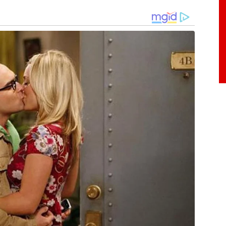
o Monlevade começou em 2001 e, desde então, é
pera as linhas regulares na cidade. Nos anos
era inicialmente chamado, expandiu-se e passou
 esteve isento de reclamações, que pioraram
rincipalmente pelos atrasos nas viagens. Em
 foram realocados para as linhas regulares,
uma enxurrada de queixas.