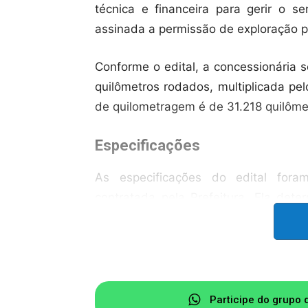
técnica e financeira para gerir o s
assinada a permissão de exploração p
Conforme o edital, a concessionária 
quilômetros rodados, multiplicada pe
de quilometragem é de 31.218 quilôme
Especificações
As especificações do edital fora
contratada pela Prefeitura. Ela det
assentos cada um, para atender às
Inicialmente, são previstas 19 lin
precisam circular com uma faixa ama
Fica proibida a entrada de outras pe
Participe do grupo 