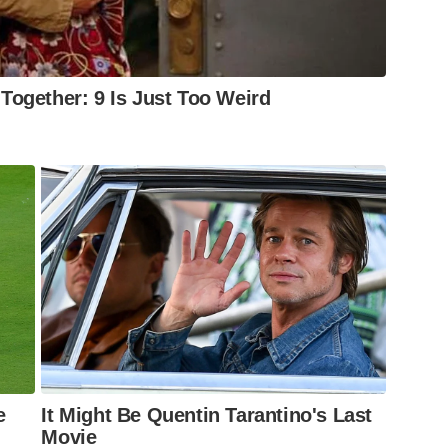
ogether: 9 Is Just Too Weird
e
It Might Be Quentin Tarantino's Last
Movie