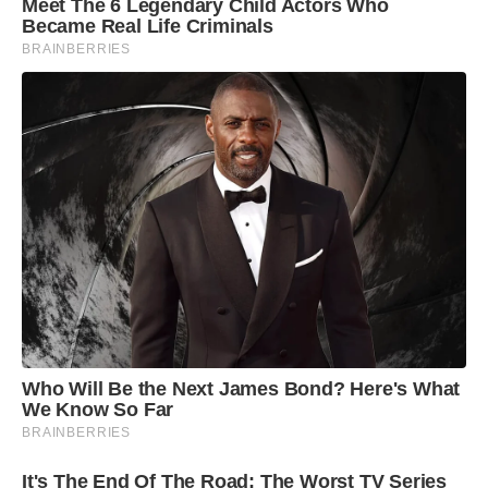
Meet The 6 Legendary Child Actors Who
Became Real Life Criminals
BRAINBERRIES
Who Will Be the Next James Bond? Here's What
We Know So Far
BRAINBERRIES
It's The End Of The Road: The Worst TV Series