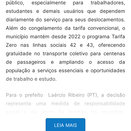
público, especialmente para trabalhadores,
estudantes e demais usuários que dependem
diariamente do serviço para seus deslocamentos.
Além do congelamento da tarifa convencional, o
município mantém desde 2022 o programa Tarifa
Zero nas linhas sociais 42 e 43, oferecendo
gratuidade no transporte coletivo para centenas
de passageiros e ampliando o acesso da
população a serviços essenciais e oportunidades
de trabalho e estudo.
Para o prefeito Laércio Ribeiro (PT), a decisão
representa uma medida de responsabilidade
social e de apoio às famílias do município.
“Sabemos que o transporte coletivo é essencial
LEIA MAIS
para a rotina de muitas pessoas. Manter a tarifa