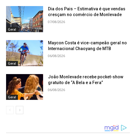
Dia dos Pais – Estimativa é que vendas
cresçam no comércio de Monlevade
07/08/2026
Geral
Maycon Costa é vice-campeão geral no
Internacional Chaoyang de MTB
06/08/2026
Geral
João Monlevade recebe pocket-show
gratuito de “A Bela e a Fera”
06/08/2026
Emoção
Geral
Emocionado, o prefeito Laércio Ribeiro (PT)
discursou e definiu a inauguração como um dos
momentos mais importantes da história recente