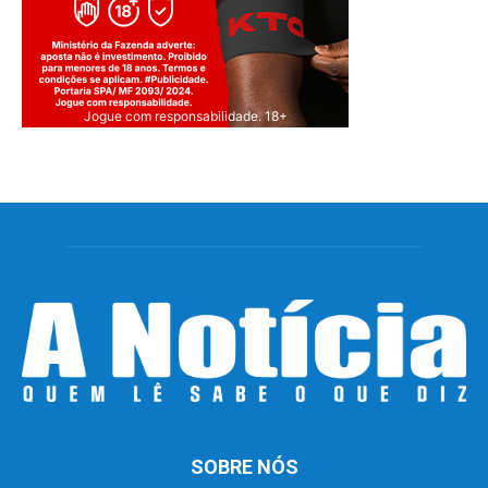
Parceria entre Prefeitura e Governo
Federal
Jogue com responsabilidade. 18+
A implantação da ETE Carneirinhos teve início com
recursos do PAC 2, do Governo Federal, obtidos
por meio da articulação do deputado federal
Leonardo Monteiro. A obra foi retomada e
concluída durante o governo do presidente Luiz
Inácio Lula da Silva (PT), dentro das ações do
Novo PAC e do compromisso da administração
municipal em finalizar o empreendimento.
Ao todo, foram investidos aproximadamente R$
20 milhões, sendo R$ 12,8 milhões provenientes
SOBRE NÓS
do PAC e R$ 7,2 milhões de recursos próprios do