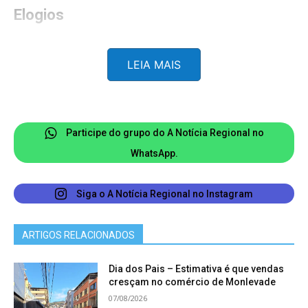
Elogios
Em sua gestão, informa a ArcelorMittal, Jefferson
LEIA MAIS
de Paula “impulsionou a evolução da empresa ao
fortalecer a competitividade, aprimorar processos
e desenvolver produtos de maior valor agregado.
Liderou o maior programa de investimentos da
Participe do grupo do A Notícia Regional no
indústria do aço no país, priorizou o
WhatsApp.
desenvolvimento das equipes, elevou os padrões
de segurança a índices considerados referência
Siga o A Notícia Regional no Instagram
em outras operações do grupo e no setor e
manteve um compromisso constante com
ARTIGOS RELACIONADOS
inovação e com a sustentabilidade”.
Dia dos Pais – Estimativa é que vendas
cresçam no comércio de Monlevade
O presidente executivo do Grupo ArcelorMittal,
07/08/2026
Lakshmi Mittal, elogiou a trajetória do presidente