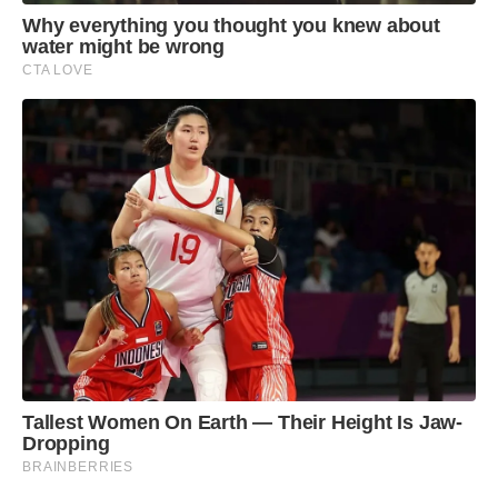
Why everything you thought you knew about
Engenharia Mecânica pelo Centro Universitário
water might be wrong
FEI, com especialização em Gestão da Produção,
CTA LOVE
MBA pela Fundação Dom Cabral (FDC) e em
programas de gestão da INSEAD, da Duke
University e da Wharton School, nos Estados
Unidos.
Tallest Women On Earth — Their Height Is Jaw-
Dropping
BRAINBERRIES