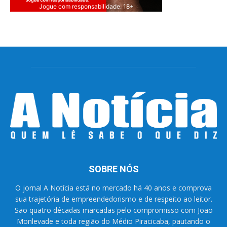
Jogue com responsabilidade. 18+
SOBRE NÓS
O jornal A Notícia está no mercado há 40 anos e comprova
sua trajetória de empreendedorismo e de respeito ao leitor.
São quatro décadas marcadas pelo compromisso com João
Monlevade e toda região do Médio Piracicaba, pautando o