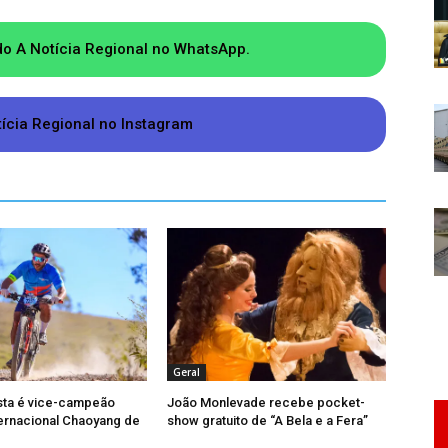
 animais em situação de vulnerabilidade. Em
do A Notícia Regional no WhatsApp.
m entregues R$180 mil à atenção primária em
o atendimento e tratamento de pessoas com
tícia Regional no Instagram
Geral
ta é vice-campeão
João Monlevade recebe pocket-
ternacional Chaoyang de
show gratuito de “A Bela e a Fera”