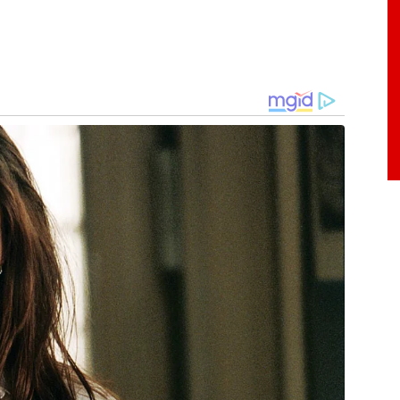
tinuaram. Adriano Alvarenga destinou ainda R$100
os Excepcionais (Apae) de João Monlevade, que
de crianças e adultos com diferentes tipos de
 São José recebeu R$150 mil para a continuidade
 aos idosos residentes.