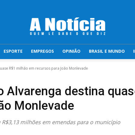
ESPORTE
EMPREGOS
OPINIÃO
BRASIL E MUNDO
quase R$1 milhão em recursos para João Monlevade
o Alvarenga destina qua
oão Monlevade
u R$3,13 milhões em emendas para o município