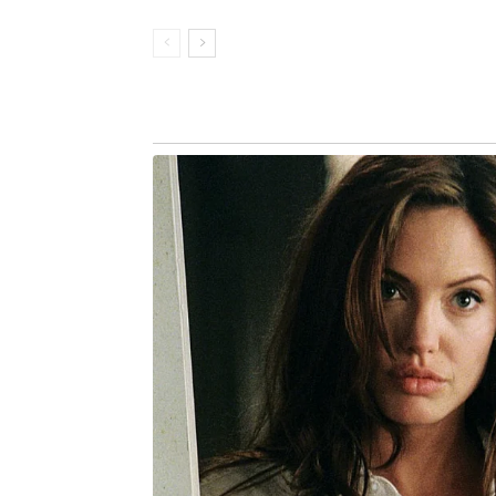
Apae recebeu recursos de R$100 mil
As visitas às instituições locais con
mil à Associação de Pais e Amigos d
acolhe e desenvolve as habilidades 
deficiência intelectual. O Asilo Lar
de seu trabalho de cuidado e atenção