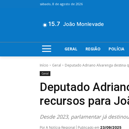
sábado, 8 de agosto de 2026
15.7
João Monlevade
GERAL
REGIÃO
POLÍCIA
Início
Geral
Deputado Adriano Alvarenga destina 
Geral
Deputado Adrian
recursos para J
Desde 2023, parlamentar já destino
Por A Notícia Regional | Publicado em
23/09/2025