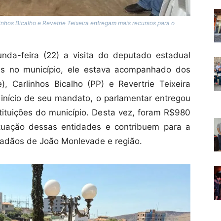
nhos Bicalho e Revetrie Teixeira entregam mais recursos para o
da-feira (22) a visita do deputado estadual
as no município, ele estava acompanhado dos
, Carlinhos Bicalho (PP) e Revertrie Teixeira
início de seu mandato, o parlamentar entregou
tuições do município. Desta vez, foram R$980
tuação dessas entidades e contribuem para a
dadãos de João Monlevade e região.