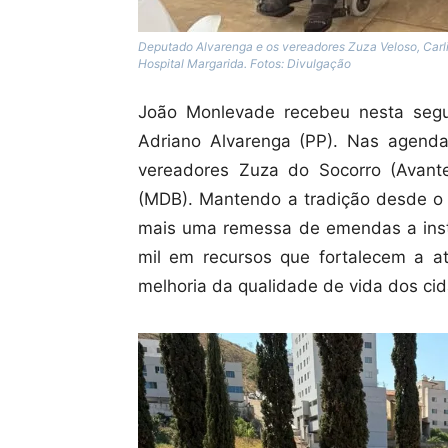
Deputado Alvarenga e os vereadores Zuza Veloso, Carli
Hospital Margarida. Fotos: Divulgação
João Monlevade recebeu nesta segun
Adriano Alvarenga (PP). Nas agend
vereadores Zuza do Socorro (Avante)
(MDB). Mantendo a tradição desde o 
mais uma remessa de emendas a insti
mil em recursos que fortalecem a a
melhoria da qualidade de vida dos ci