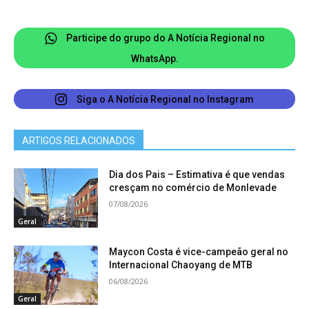
manutenção de áreas públicas e melhorias na
frequência da coleta de lixo.
Participe do grupo do A Notícia Regional no
WhatsApp.
A consulta também apontou que a população
quer mais segurança pública e mobilidade
Siga o A Notícia Regional no Instagram
urbana, citadas por 42,4% e 31,8% dos
participantes, respectivamente. Entre as
ARTIGOS RELACIONADOS
sugestões estão melhorias na iluminação pública,
sinalização de trânsito e ações preventivas contra
Dia dos Pais – Estimativa é que vendas
cresçam no comércio de Monlevade
a violência.
07/08/2026
Geral
A educação foi apontada como prioridade por
28,9% dos respondentes que pediram melhorias
Maycon Costa é vice-campeão geral no
Internacional Chaoyang de MTB
na infraestrutura das escolas, manutenção das
06/08/2026
unidades e investimentos na qualidade do
Geral