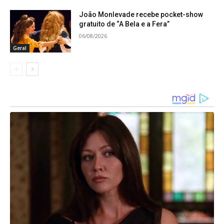
ensino. O levantamento ainda registrou
João Monlevade recebe pocket-show
demandas ligadas ao meio ambiente (22,9%) e
gratuito de “A Bela e a Fera”
esporte, lazer e cultura (17,3%).
06/08/2026
Geral
Perfil
A maior participação na consulta foi registrada
entre pessoas de 40 a 49 anos, representando
29,6% dos entrevistados. O público feminino foi o
maior, com 67,5% das respostas. Entre os bairros
com mais participações estão Loanda, Vila
Tanque, Cruzeiro Celeste, Planalto, Alvorada e
República.
O secretário municipal de Planejamento, Fabrício
Lopes, destacou a pesquisa. “O resultado