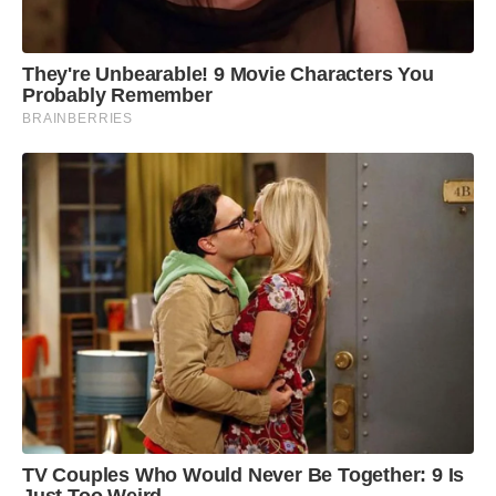
demonstra a importância da participação da
população no planejamento de João Monlevade.
They're Unbearable! 9 Movie Characters You
Cada sugestão e avaliação ajuda a Prefeitura a
Probably Remember
direcionar melhor os investimentos e construir
BRAINBERRIES
políticas públicas alinhadas às necessidades reais
da comunidade”, destacou.
TV Couples Who Would Never Be Together: 9 Is