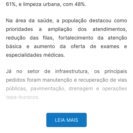
61%, e limpeza urbana, com 48%.
Na área da saúde, a população destacou como
prioridades a ampliação dos atendimentos,
redução das filas, fortalecimento da atenção
básica e aumento da oferta de exames e
especialidades médicas.
Já no setor de infraestrutura, os principais
pedidos foram manutenção e recuperação de vias
públicas, pavimentação, drenagem e operações
tapa-buracos.
A limpeza urbana também aparece entre as
LEIA MAIS
maiores preocupações dos moradores, que
solicitaram reforço na limpeza da cidade,