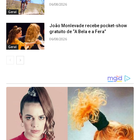
06/08/2026
renúncias e, acima de tudo, muita paixão pelo que
Geral
faz”, afirmou. Ela também ressaltou que o evento
já se tornou um marco para o município. “O
João Monlevade recebe pocket-show
gratuito de “A Bela e a Fera”
Destaque Esportivo Monlevadense já se tornou
06/08/2026
um momento especial para a nossa cidade. Um
Geral
momento em que olhamos para vocês atletas,
treinadores, equipes e apoiadores e dizemos, com
orgulho: vocês representam o melhor de João
Monlevade,”completou, parabenizando o Conselho
Municipal de Esportes e a Secretaria de Esporte e
Lazer pela realização do evento.
Representando o prefeito Laércio Ribeiro (PT), o
chefe de gabinete Gentil Bicalho também
destacou a importância da iniciativa. “É muito