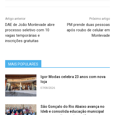
Taekwon-do: Eduardo Pessoa
Vôlei Feminino: Chiara Morais
Artigo anterior
Próximo artigo
Vôlei Masculino: Rafael Lopes
DAE de João Monlevade abre
PM prende duas pessoas
Xadrez: Miguel Coura
processo seletivo com 10
após roubo de celular em
vagas temporárias e
Monlevade
inscrições gratuitas
MAIS POPULARES
Igor Modas celebra 23 anos com nova
loja
07/08/2026
São Gonçalo do Rio Abaixo avança no
Ideb e consolida educação municipal