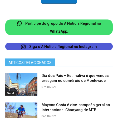
com a disciplina extracurricular que aborda a Liga
Steam (Ciência, Tecnologia, Engenharia, Artes e
Matemática).
Participe do grupo do A Notícia Regional no
O Cesp esteve representado pelos seguintes
WhatsApp.
alunos premiados: Daniel da Rocha Carvalho,
Daniel Pereira Tavares, Pedro Repolês Lacerda
Siga o A Notícia Regional no Instagram
Costa e Benjamin Levi Reis. Eles receberam apoio
técnico do professor Hailisson Ferreira. Com a
ARTIGOS RELACIONADOS
vitória na etapa estadual, os alunos se
classificaram para a etapa nacional, que
Dia dos Pais – Estimativa é que vendas
cresçam no comércio de Monlevade
acontecerá em novembro, em São Paulo.
07/08/2026
O aluno Daniel Carvalho também está classificado
Geral
para o Fira Robot World Cup, a etapa internacional
realizada anualmente, devido ao desempenho
Maycon Costa é vice-campeão geral no
Internacional Chaoyang de MTB
alcançado em 2024.
06/08/2026