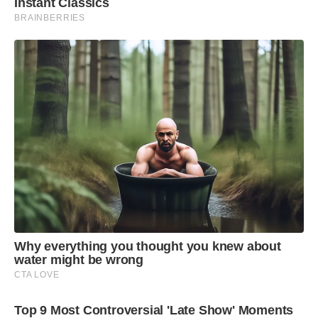
Instant Classics
BRAINBERRIES
“A prática regular do xadrez contribui para
Why everything you thought you knew about
aprimorar o raciocínio lógico, a memória, a
water might be wrong
concentração e a capacidade de planejar e tomar
CTA LOVE
decisões. Parabenizamos os nossos alunos
Top 9 Most Controversial 'Late Show' Moments
participantes e agradecemos o apoio do professor