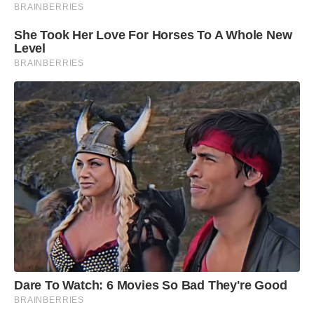
BRAINBERRIES
Charles Aguiar e familiares, que têm um papel
She Took Her Love For Horses To A Whole New
crucial nesse processo”, declarou a diretora
Level
pedagógica, Fabiane Lima.
BRAINBERRIES
Futsal nos Jemg
Dare To Watch: 6 Movies So Bad They're Good
BRAINBERRIES