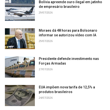
Bolívia apreende ouro ilegal em jatinho
de empresário brasileiro
29/07/2026
Aluna do Colégio Cesp, a jovem atleta
monlevadense Maria Fernanda Souza Machado,
Moraes dá 48 horas para Bolsonaro
informar se autorizou vídeo com IA
de apenas 12 anos, coleciona medalhas no jiu-
29/07/2026
jítsu. Ela é faixa amarela e a primeira atleta kids
competidora do esporte em João Monlevade e
região.
Presidente defende investimento nas
Forças Armadas
Apoiada pelo Cesp, Nanda é atleta destaque de
27/07/2026
João Monlevade por dois anos consecutivos,
2023 e 2024, na modalidade jiu-jítsu e geral. Ela
conta com mais de 60 títulos, sendo o mais
EUA impõem nova tarifa de 12,5% a
produtos brasileiros
recente a vitória na disputa pelo cinturão no Jiu-
24/07/2026
Jítsu For Wal, realizado em Belo Horizonte.
Também estão dentre as diversas vitórias as