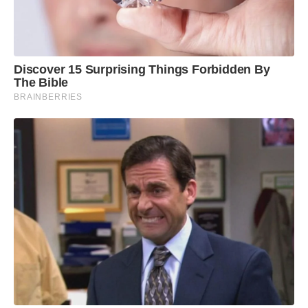
Discover 15 Surprising Things Forbidden By
The Bible
BRAINBERRIES
Quando a disputa é no tabuleiro de xadrez, a
equipe do Cesp também é destaque. Como parte
do Viva Monlevade, os alunos do colégio
ocuparam os três lugares no pódio da competição.
Miguel Coura, Davi Bretas e André Barros deram
show de raciocínio e ficaram, respectivamente,
em primeiro, segundo e terceiro lugar. Já na
categoria feminina, Ester Bretas conquistou o
segundo lugar.
Nesta semana, Miguel, Davi e André ganharam
medalhas novamente, desta vez, disputando