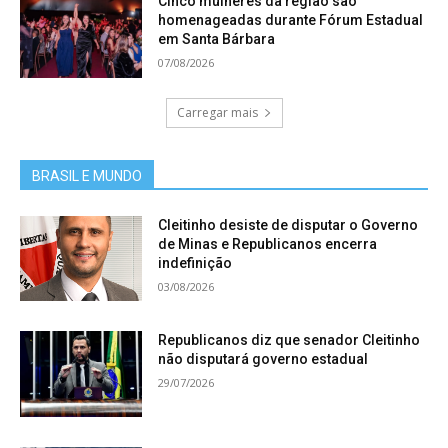
Cinco mulheres da região são
Projeto Viva Monlevade. Pelo Módulo I da
homenageadas durante Fórum Estadual
modalidade, Bernardo Brito ficou em 1º lugar,
em Santa Bárbara
07/08/2026
seguido por Davi Bretas em 2º lugar. Já pelo
Módulo II, os medalhistas foram Ian Fernandes
Carregar mais
Assis com o ouro e Pedro Sena com a bronze.
BRASIL E MUNDO
Aluna do Cesp coleciona medalhas no jiu-jítsu
Cleitinho desiste de disputar o Governo
de Minas e Republicanos encerra
indefinição
03/08/2026
Republicanos diz que senador Cleitinho
não disputará governo estadual
29/07/2026