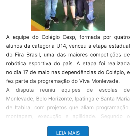
A equipe do Colégio Cesp, formada por quatro
alunos da categoria U14, venceu a etapa estadual
do Fira Brasil, uma das maiores competições de
robótica esportiva do país. A etapa foi realizada
no dia 17 de maio nas dependências do Colégio, e
fez parte da programação do Viva Monlevade.
A disputa reuniu equipes de escolas de
Monlevade, Belo Horizonte, Ipatinga e Santa Maria
de Itabira, com projetos que aliam programação,
montagem, execução e agilidade. Segundo o
diretor Gabriel, vencer a “Missão Impossível”
LEIA MAIS
demonstrou todo o empenho dos alunos do Cesp