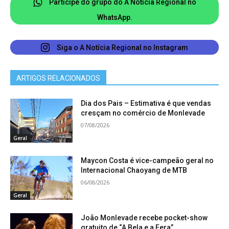
adolescentes no município e teve como objetivo
Participe do grupo do A Notícia Regional no
ampliar a discussão sobre políticas públicas
WhatsApp.
voltadas à garantia de direitos e à articulação dos
serviços da rede de proteção.
Siga o A Notícia Regional no Instagram
ARTIGOS RELACIONADOS
Dia dos Pais – Estimativa é que vendas
cresçam no comércio de Monlevade
07/08/2026
Geral
Maycon Costa é vice-campeão geral no
Internacional Chaoyang de MTB
06/08/2026
Geral
João Monlevade recebe pocket-show
gratuito de “A Bela e a Fera”