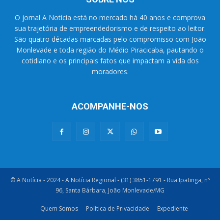
O jornal A Notícia está no mercado há 40 anos e comprova
sua trajetória de empreendedorismo e de respeito ao leitor.
São quatro décadas marcadas pelo compromisso com João
Monlevade e toda região do Médio Piracicaba, pautando o
cotidiano e os principais fatos que impactam a vida dos
moradores.
ACOMPANHE-NOS
© A Notícia - 2024 - A Notícia Regional - (31) 3851-1791 - Rua Ipatinga, nº
96, Santa Bárbara, João Monlevade/MG
Quem Somos
Política de Privacidade
Expediente