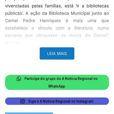
vivenciadas pelas famílias, está ‘ir a bibliotecas
públicas’. A ação da Biblioteca Municipal junto ao
Cemei Padre Henriques é mais uma que
estabelece o vínculo com a literatura, numa
parceria que ultrapassa os muros do Cemei”,
declara.
LEIA MAIS
Presente no evento, o prefeito Laércio Ribeiro (PT)
elogiou a iniciativa. “Incentivar a leitura desde os
primeiros anos de vida é contribuir para a
formação de cidadãos mais críticos, criativos e
Participe do grupo do A Notícia Regional no
preparados para os desafios do amanhã. Ver esse
WhatsApp.
trabalho sendo desenvolvido nas nossas escolas
nos dá a certeza de que estamos no caminho
Siga o A Notícia Regional no Instagram
certo, fortalecendo a educação e criando mais