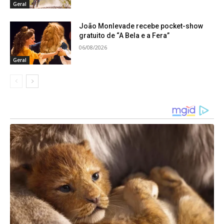
Geral
Grupo Cila Cordelli encanta com
João Monlevade recebe pocket-show
gratuito de “A Bela e a Fera”
elegância
06/08/2026
e repertório atemporal no 100
Geral
Melhores