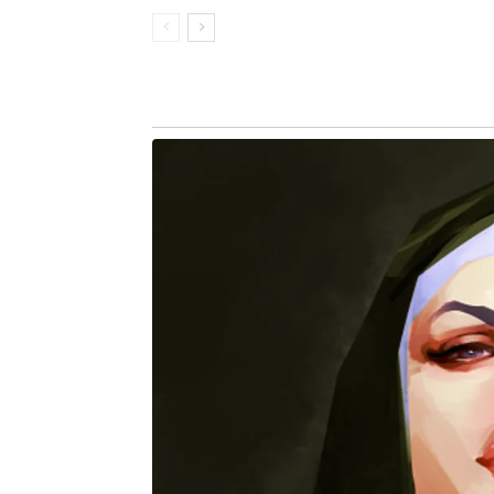
Na avenida Castelo Branco, haverá DJ
público poderá aproveitar espaço k
de axé, dois DJs, e MC Jhey (atra
gincanas e ambientes instagramáveis.
dentro do tema “Brasilidades/Copa 
mas não de Mentir”.
A diretora presidente da Fundação C
formato do pré-carnaval. “O Esquenta
todo mundo. Tem música, cultura e 
espaços pensados também para as c
Bombeiros e da Polícia Militar, que e
público. A festa vai ser linda!”, afirmou