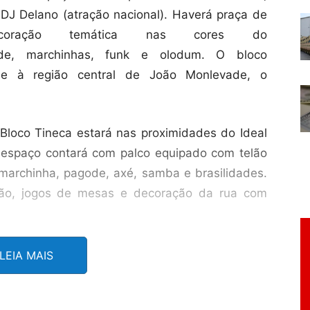
 DJ Delano (atração nacional). Haverá praça de
coração temática nas cores do
ode, marchinhas, funk e olodum. O bloco
e à região central de João Monlevade, o
Bloco Tineca estará nas proximidades do Ideal
 espaço contará com palco equipado com telão
archinha, pagode, axé, samba e brasilidades.
ação, jogos de mesas e decoração da rua com
ão começa pela manhã com o Bloco da
LEIA MAIS
 Castelo Branco, entre o Food Park e o Ideal
 apresentação da bateria, banda de marchinha,