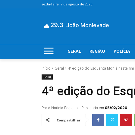
sexta-feira, 7 de agosto de 2026
29.3
João Monlevade
GERAL
REGIÃO
POLÍCIA
Início
Geral
4ª edição do Esquenta Monlé neste fi
Geral
4ª edição do Es
Por A Notícia Regional | Publicado em
05/02/2026
Compartilhar