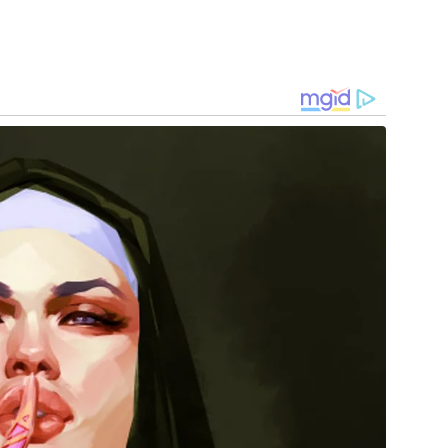
 com carro de som. Já na Praça do Bradesco, o
ids, apresentações de banda de pagode, banda
ção nacional). Haverá praça de alimentação,
 O repertório vai misturar funk, axé, pagode,
do Mundo” e tem como slogan “Parei de Beber,
asa de Cultura Nadja Lírio falou sobre o novo
 Monlé é uma festa de portas abertas, feita pra
diversão, com blocos para todos os gostos e
rianças. Agradecemos a parceria do Corpo de
starão conosco garantindo mais segurança para o
.