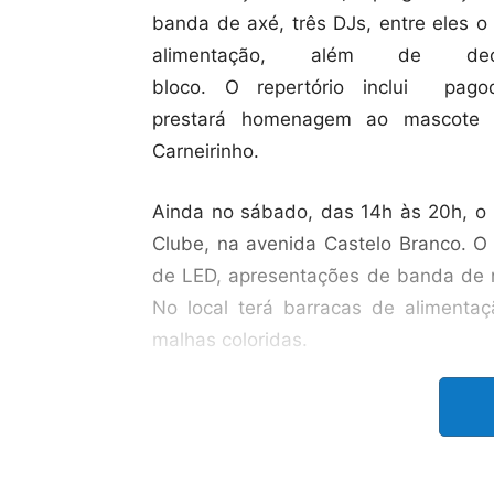
banda de axé, três DJs, entre eles o
alimentação, além de de
bloco. O repertório inclui pag
prestará homenagem ao mascote 
Carneirinho.
Ainda no sábado, das 14h às 20h, o 
Clube, na avenida Castelo Branco. O
de LED, apresentações de banda de m
No local terá barracas de aliment
malhas coloridas.
No domingo (8), a programaç
Saudade, das 9h às 17h, na avenida
Clube. O bloco contará com cortejo e