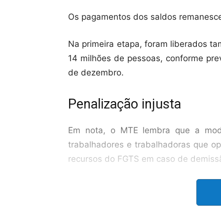
Os pagamentos dos saldos remanescent
Na primeira etapa, foram liberados t
14 milhões de pessoas, conforme prev
de dezembro.
Penalização injusta
Em nota, o MTE lembra que a moda
trabalhadores e trabalhadoras que op
recursos do FGTS em caso de demiss
“O saque-aniversário tem essa cruel
que adere à modalidade e fica im
emprego”, alerta o ministro Luiz M