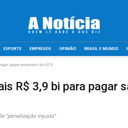
ESPORTE
EMPREGOS
OPINIÃO
BRASIL E MUNDO
 pagar saque-aniversário do FGTS
is R$ 3,9 bi para pagar 
e “penalização injusta”