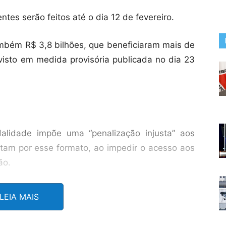
es serão feitos até o dia 12 de fevereiro.
ambém R$ 3,8 bilhões, que beneficiaram mais de
isto em medida provisória publicada no dia 23
lidade impõe uma “penalização injusta” aos
tam por esse formato, ao impedir o acesso aos
ão.
dade com o trabalhador e com a trabalhadora,
LEIA MAIS
pedido de acessar o saldo quando perde o
arinho ao lembrar que o FGTS é uma “poupança