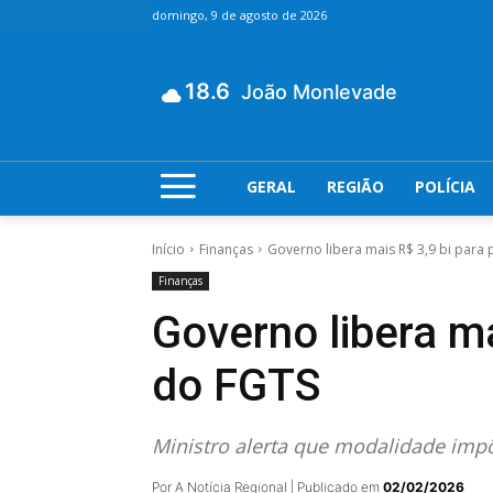
domingo, 9 de agosto de 2026
18.6
João Monlevade
GERAL
REGIÃO
POLÍCIA
Início
Finanças
Governo libera mais R$ 3,9 bi para
Finanças
Governo libera ma
do FGTS
Ministro alerta que modalidade impõ
Por A Notícia Regional | Publicado em
02/02/2026