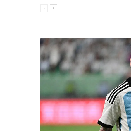
“Outras 2,1 milhões de pessoas têm 
portanto, valores disponíveis para saq
O MTE informa que, desde 2020, cer
modalidade saque-aniversário.
Desse total, 40% foram destinados 
foram transferidos aos bancos que an
crédito, detalha o ministério.
Segundo a pasta, atualmente 40,3
saque-aniversário, em um total de 1
total, 28,5 milhões possuem operações