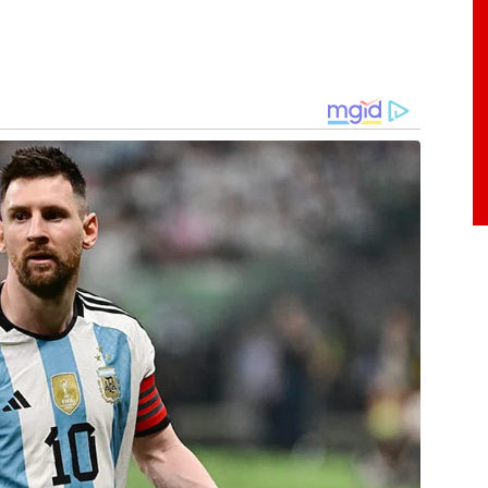
o saldo totalmente comprometido, não havendo,
ue”, acrescentou.
ca de R$ 197 bilhões já foram liberados pela
diretamente aos trabalhadores, enquanto 60%
teciparam os valores por meio de operações de
 milhões de pessoas aderiram à modalidade
30 milhões de trabalhadores celetistas. Deste
 de antecipação de valores ativas.