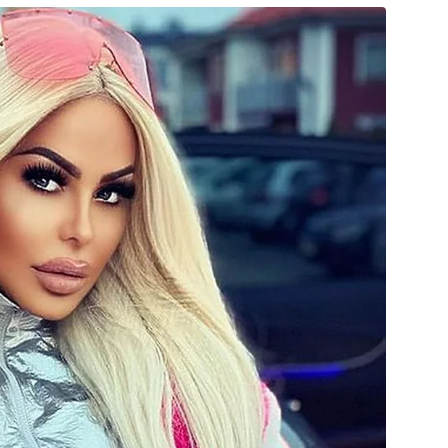
com chances de classificação. Como as oito
olocados na fase de grupos avançarão para a
 ser de muita batalha em campo.