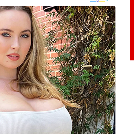
ugal encara o Uzbequistão, única equipe a não
 negativo de dois gols.
a equipe asiática, que precisa, além de pontos,
a ser classificada pelo menos entre os terceiros