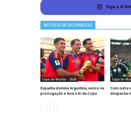
Siga o A No
Uzbequistão – 0 ponto; saldo de -2 go
ARTIGOS RELACIONADOS
Com um saldo positivo de 2 gols,
a Colômbia assumiu a liderança 
classificação ficaram maiores após o
Congo, em 1 a 1.
Caso vença o Congo na partida d
Copa do Mundo - 2026
Copa do Mun
classificação para a segunda fase.
Espanha domina Argentina, vence na
Com outra vi
prorrogação e leva o bi da Copa
despacha Ing
Com o ponto obtido diante de Portu
empate diante da Colômbia já é um b
primeira fase será contra a equipe ma