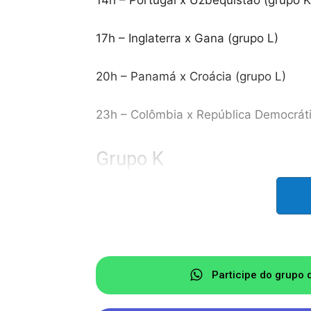
14h – Portugal x Uzbequistão (grupo K
17h – Inglaterra x Gana (grupo L)
20h – Panamá x Croácia (grupo L)
23h – Colômbia x República Democrát
Grupo K
Classificação
Colômbia – 3 pontos; saldo de 2 gols
Portugal – 1 ponto; saldo de 0 gol
Participe do grupo 
RD do Congo – 1 ponto; saldo de 0 gol