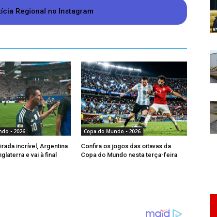
tícia Regional no Instagram
ls
 após ter vencido o Uzbequistão por 3 a 1,
do Grupo K, com 3 pontos. As chances de
 empate, na primeira rodada, entre Portugal e
esta terça-feira, a Colômbia encaminha a
do - 2026
Copa do Mundo - 2026
rada incrível, Argentina
Confira os jogos das oitavas da
laterra e vai à final
Copa do Mundo nesta terça-feira
gal, o Congo entra em campo ciente de que o
om resultado, uma vez que a última partida da
is fraca do grupo, o Uzbequistão.