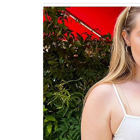
Considerado favorito no grupo, Port
pontuar na primeira rodada, com saldo
A partida é, portanto, decisiva para 
diminuir o saldo de gols negativo par
colocados com melhores campanhas.
Grupo L
Classificação
Inglaterra – 3 pontos; saldo de 2 gols
Gana – 3 pontos; saldo de 1 gol
Panamá – 0 ponto; saldo de -1 gol