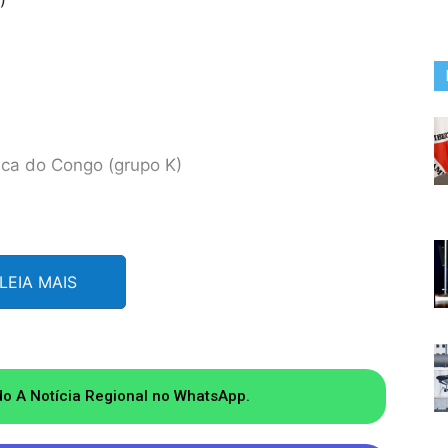
)
ica do Congo (grupo K)
LEIA MAIS
do A Notícia Regional no WhatsApp.