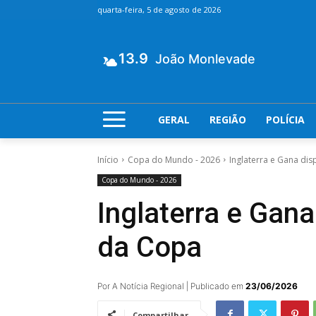
quarta-feira, 5 de agosto de 2026
13.9
João Monlevade
GERAL
REGIÃO
POLÍCIA
Início
Copa do Mundo - 2026
Inglaterra e Gana di
Copa do Mundo - 2026
Inglaterra e Gana
da Copa
Por A Notícia Regional | Publicado em
23/06/2026
Compartilhar