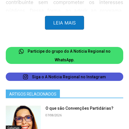
contribuinte sem comprometer os interesses
públicos. Dessa forma, ao aderir ao programa,
cada cidadão contribui não apenas para o próprio
LEIA MAIS
alívio financeiro, mas também para a construção
de uma João Monlevade mais justa, sustentável e
solidária. O Refis é, portanto, uma oportunidade
Participe do grupo do A Notícia Regional no
de recomeço coletivo e a cidade inteira ganha
WhatsApp.
com isso.
Siga o A Notícia Regional no Instagram
ARTIGOS RELACIONADOS
O que são Convenções Partidárias?
07/08/2026
Colunas