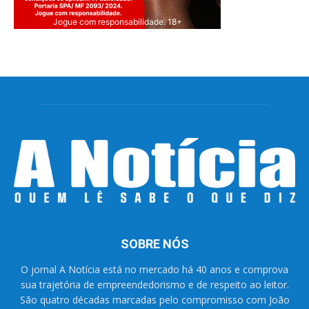
Jogue com responsabilidade. 18+
SOBRE NÓS
O jornal A Notícia está no mercado há 40 anos e comprova
sua trajetória de empreendedorismo e de respeito ao leitor.
São quatro décadas marcadas pelo compromisso com João