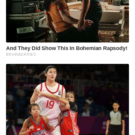
deve buscar confirmação junto aos canais oficiais
da Prefeitura. Todo cuidado é pouco. Quando o
assunto é dinheiro e dados pessoais, a melhor
prevenção continua sendo a informação.
And They Did Show This In Bohemian Rapsody!
BRAINBERRIES