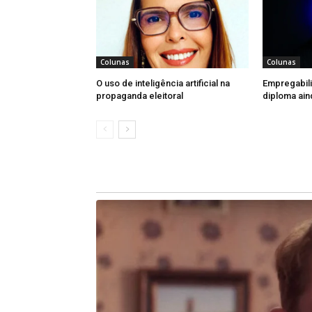
Dessa forma, espera-se que a “
compromisso de todos: poder público,
com a união desses atores será possí
Colunas
Colunas
realidade, garantindo que João Monle
O uso de inteligência artificial na
Empregabil
propaganda eleitoral
diploma ain
O compromisso com a Agenda Viva sig
social e cultural da cidade. Significa
infraestrutura urbana, mobilidade e
organizado e eficiente. Além disso, 
deve ser prioridade.
A cidade já tem um norte bem definid
cumpridas. O melhor presente para J
que sua população não apenas so
ativamente para isso. A “Agenda Vi