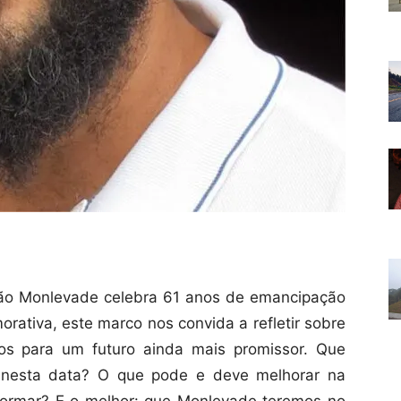
oão Monlevade celebra 61 anos de emancipação
rativa, este marco nos convida a refletir sobre
os para um futuro ainda mais promissor. Que
 nesta data? O que pode e deve melhorar na
formar? E o melhor: que Monlevade teremos no