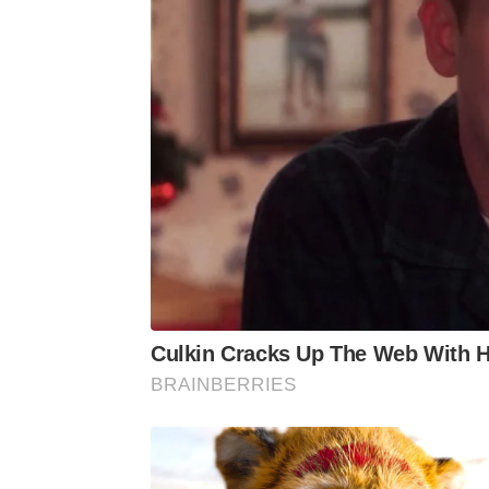
sim um plano em constante execução 
Culkin Cracks Up The Web With H
BRAINBERRIES