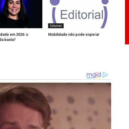
Agenda Viva” continue avançando como um
 iniciativa privada e sociedade civil. Somente
vel transformar as diretrizes do documento em
Colunas
vade siga um caminho sustentável e promissor.
idade em 2026: o
Mobilidade não pode esperar
da basta?
nifica investir no desenvolvimento econômico,
, ainda, atuar de forma planejada na melhoria da
 acessibilidade, garantindo um município mais
o incentivo à cultura, ao esporte e à educação
o e agora precisa garantir que as metas sejam
oão Monlevade em seus 61 anos é a certeza de
nha com uma cidade melhor, mas trabalha
va” não deve ser um documento arquivado, mas