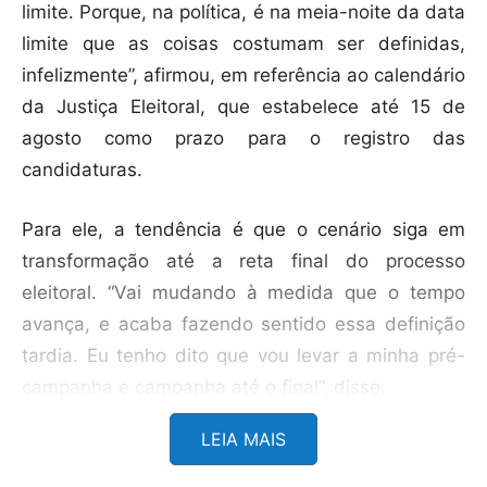
limite. Porque, na política, é na meia-noite da data
limite que as coisas costumam ser definidas,
infelizmente”, afirmou, em referência ao calendário
da Justiça Eleitoral, que estabelece até 15 de
agosto como prazo para o registro das
candidaturas.
Para ele, a tendência é que o cenário siga em
transformação até a reta final do processo
eleitoral. “Vai mudando à medida que o tempo
avança, e acaba fazendo sentido essa definição
tardia. Eu tenho dito que vou levar a minha pré-
campanha e campanha até o final”, disse.
LEIA MAIS
Apesar disso, o ex-governador destacou a boa
relação com Caiado e sinalizou abertura para