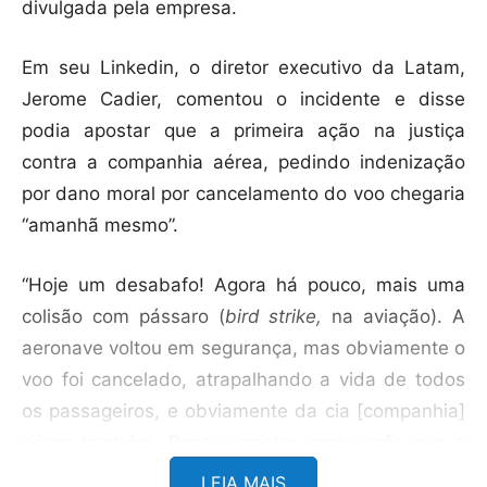
divulgada pela empresa.
Em seu Linkedin, o diretor executivo da Latam,
Jerome Cadier, comentou o incidente e disse
podia apostar que a primeira ação na justiça
contra a companhia aérea, pedindo indenização
por dano moral por cancelamento do voo chegaria
“amanhã mesmo”.
“Hoje um desabafo! Agora há pouco, mais uma
colisão com pássaro (
bird strike,
na aviação). A
aeronave voltou em segurança, mas obviamente o
voo foi cancelado, atrapalhando a vida de todos
os passageiros, e obviamente da cia [companhia]
aérea também. Posso apostar com vocês que a
primeira ação na justiça contra a cia aérea,
LEIA MAIS