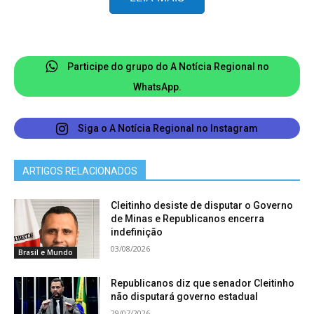
pedindo indenização por dano moral por
cancelamento deste voo vai chegar amanhã
mesmo…e assim segue a aviação brasileira…a
Participe do grupo do A Notícia Regional no
pergunta é: quem paga a conta?”, escreveu o
WhatsApp.
executivo.
Siga o A Notícia Regional no Instagram
ARTIGOS RELACIONADOS
Cleitinho desiste de disputar o Governo
de Minas e Republicanos encerra
indefinição
03/08/2026
Brasil e Mundo
Republicanos diz que senador Cleitinho
não disputará governo estadual
29/07/2026