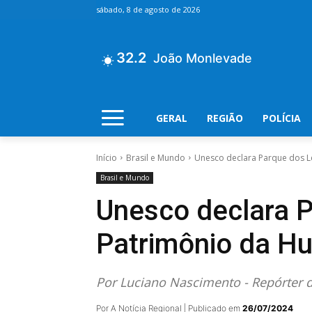
sábado, 8 de agosto de 2026
32.2
João Monlevade
GERAL
REGIÃO
POLÍCIA
Início
Brasil e Mundo
Unesco declara Parque dos 
Brasil e Mundo
Unesco declara 
Patrimônio da H
Por Luciano Nascimento - Repórter da
Por A Notícia Regional | Publicado em
26/07/2024