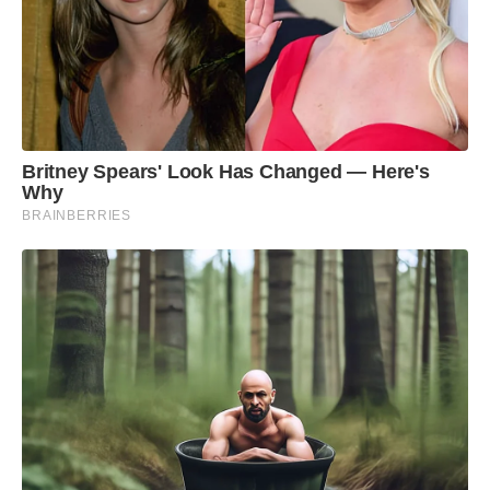
Britney Spears' Look Has Changed — Here's
Why
BRAINBERRIES