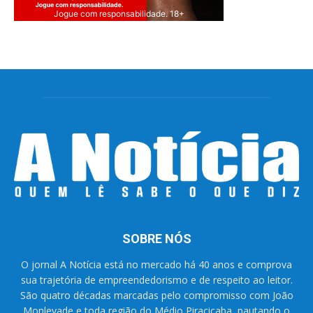
Jogue com responsabilidade. 18+
SOBRE NÓS
O jornal A Notícia está no mercado há 40 anos e comprova
sua trajetória de empreendedorismo e de respeito ao leitor.
São quatro décadas marcadas pelo compromisso com João
Monlevade e toda região do Médio Piracicaba, pautando o