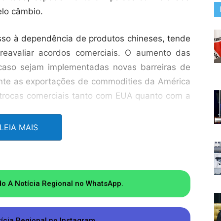
elo câmbio.
sso à dependência de produtos chineses, tende
e reavaliar acordos comerciais. O aumento das
 caso sejam implementadas novas barreiras de
ente as exportações de commodities da América
trocas comerciais tanto com EUA quanto com a
LEIA MAIS
xposição à China e exportadores de produtos
 queda na demanda chinesa, que por sua vez já
do A Notícia Regional no WhatsApp.
os agrícolas para os dois mercados, precisaria
s em um contexto de guerra comercial EUA-China.
tícia Regional no Instagram