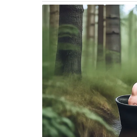
mercado doméstico, como Lojas Renn
ser prejudicadas, sobretudo diante d
o relatório. A valorização do dólar 
no setor de varejo e construção civ
margem de lucro. Para o setor de a
enfrentariam dificuldades, com o enc
em dólar, reduzindo o potencial de ex
Segundo relatório da XP Investimento
o agronegócio, tendem a se benefici
favorecido durante a guerra comerc
quando a demanda chinesa se voltou
produtos americanos. A lista da XP 
BrasilAgro (
AGRO3
), que podem obser
Além do agronegócio, outros segment