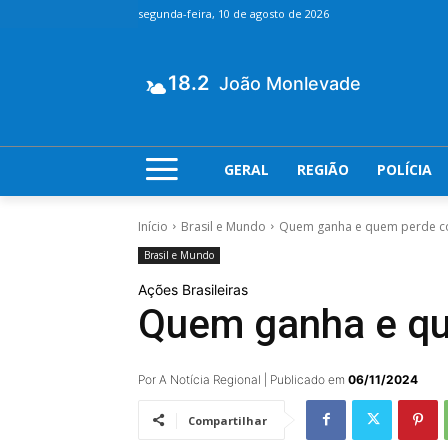
segunda-feira, 10 de agosto de 2026
18.2
João Monlevade
GERAL
REGIÃO
POLÍCIA
Início
Brasil e Mundo
Quem ganha e quem perde c
Brasil e Mundo
Ações Brasileiras
Quem ganha e qu
Por A Notícia Regional | Publicado em
06/11/2024
Compartilhar