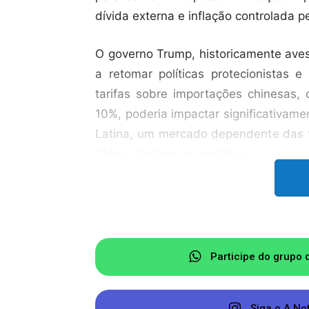
dívida externa e inflação controlada p
O governo Trump, historicamente ave
a retomar políticas protecionistas 
tarifas sobre importações chinesas,
10%, poderia impactar significativam
Latina, um mercado dependente das 
China, alertam os analistas.
Empresas brasileiras com grande e
industrializados podem sofrer com a
enfrenta dificuldades econômicas.
Participe do grupo 
O Brasil, maior exportador de produt
reavaliar suas parcerias estratégica
Siga o A No