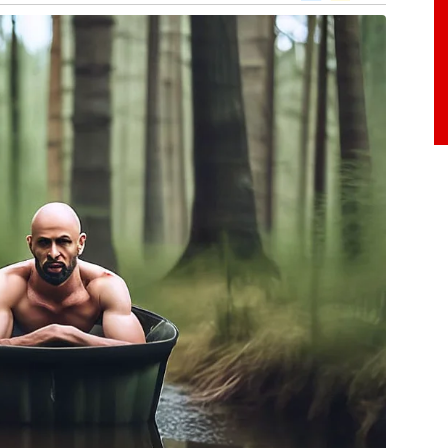
er (
LREN3
) e Magazine Luiza (
MGLU3
), podem
e um cenário de juros elevados, de acordo com
pressionaria os custos operacionais de empresas
il, aumentando o endividamento e impactando a
viação, Gol (
GOLL4
) e Azul (
AZUL4
) também
arecimento de combustíveis e custos de leasing
pansão.
s,
setores de exportação de commodities
, como
ar com a vitória de Trump. Esse segmento foi
ial com a China em sua presidência anterior,
 ao mercado brasileiro como alternativa aos
inclui empresas como SLC Agrícola (
SLCE3
) e
var aumento na demanda por grãos brasileiros.
os como o de mineração e siderurgia podem se