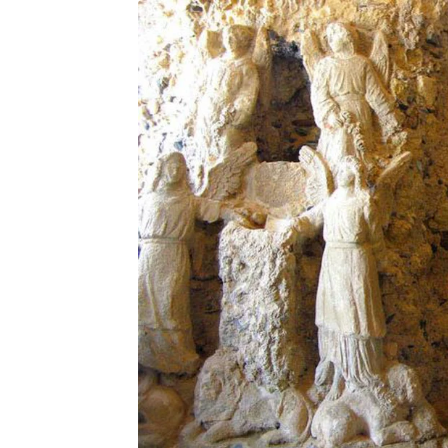
SLC Agrícola
(
SLCE3
) e
BrasilAg
potencial de aumento na demanda c
nova rodada de tarifas americanas 
Gerdau
(
GGBR4
) – a siderúrgica,
uma valorização no preço do aço
elevando a demanda local.
Braskem
(
BRKM5
) – no setor petr
dólar mais forte, uma vez que suas
reais.
Para o Morgan Stanley, a reeleição de
Brasil. Os analistas concordam que 
relação ao comércio, o que pode resu
comerciais e financeiras com os EUA.