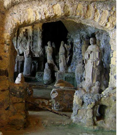
ro
(
AGRO3
) – empresas do agronegócio, com
hinesa por grãos brasileiros, caso ocorra uma
sobre produtos chineses.
 com operações relevantes nos EUA, poderia ver
 devido a tarifas sobre produtos chineses,
oquímico, a empresa pode ser beneficiada por um
 receitas são em dólares e parte dos custos em
 Trump pode trazer incertezas adicionais para o
Trump tem uma abordagem mais protecionista em
ltar em uma pressão negativa sobre as relações