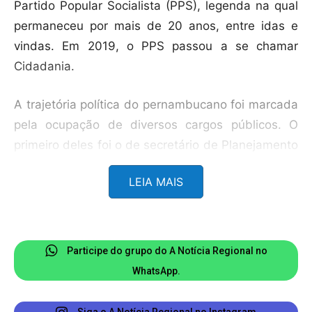
Partido Popular Socialista (PPS), legenda na qual
permaneceu por mais de 20 anos, entre idas e
vindas. Em 2019, o PPS passou a se chamar
Cidadania.
A trajetória política do pernambucano foi marcada
pela ocupação de diversos cargos públicos. O
primeiro deles foi o de secretário de Planejamento
de Pernambuco, entre 1990 e 1991. Ele também
LEIA MAIS
presidiu o Instituto Brasileiro do Meio Ambiente e
dos Recursos Naturais Renováveis (Ibama), de
1995 a 1996, e o Instituto Nacional de
Colonização e Reforma Agrária (Incra) entre 1996
Participe do grupo do A Notícia Regional no
e 1999.
WhatsApp.
Como ministro, Jungmann integrou os governos