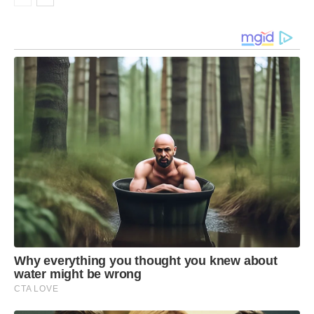
2006 pelo PMDB, de 2007 a 2010 pelo PPS e de
2015 a 2018 novamente pelo PPS. Desde 2022,
estava na direção do Ibram.
No ano passado, Jungmann fez parte do grupo de
nove ex-ministros da Justiça que assinaram um
manifesto de apoio ao Supremo Tribunal Federal
(STF) e a seus magistrados, que haviam sido alvo
de sanções do presidente dos Estados Unidos,
Donald Trump, que determinou o cancelamento
de vistos americanos.
Why everything you thought you knew about
water might be wrong
CTA LOVE