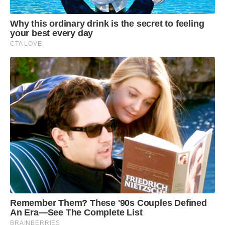
meses ausente do país. O fundamento é
Why this ordinary drink is the secret to feeling
justamente o lobby de Eduardo em favor das
your best every day
sanções norte-americanas sobre exportações
CTA LOVE
brasileiras para fazer pressão contra o julgamento
do pai.
Remember Them? These '90s Couples Defined
An Era—See The Complete List
BRAINBERRIES