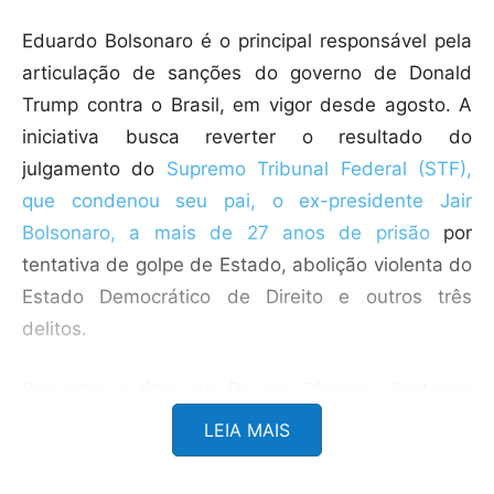
Eduardo Bolsonaro é o principal responsável pela
articulação de sanções do governo de Donald
Trump contra o Brasil, em vigor desde agosto. A
iniciativa busca reverter o resultado do
julgamento do
Supremo Tribunal Federal (STF),
que condenou seu pai, o ex-presidente Jair
Bolsonaro, a mais de 27 anos de prisão
por
tentativa de golpe de Estado, abolição violenta do
Estado Democrático de Direito e outros três
delitos.
Segundo o líder do PL na Câmara, Sóstenes
Cavalcante (RJ), a decisão foi adotada com base
LEIA MAIS
em uma permissão em vigor desde 2015, a partir
de decisão da Mesa Diretora da Câmara, que