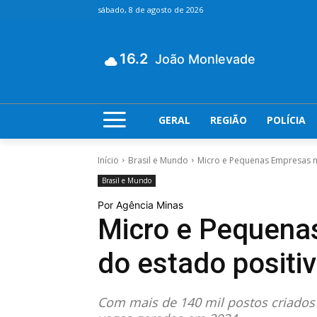
sábado, 8 de agosto de 2026
16.2
João Monlevade
GERAL
REGIÃO
POLÍCIA
Início
Brasil e Mundo
Micro e Pequenas Empresas 
Brasil e Mundo
Por Agência Minas
Micro e Pequena
do estado positi
Com mais de 140 mil postos criados