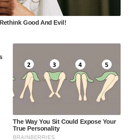
Rethink Good And Evil!
s
The Way You Sit Could Expose Your
True Personality
BRAINBERRIES