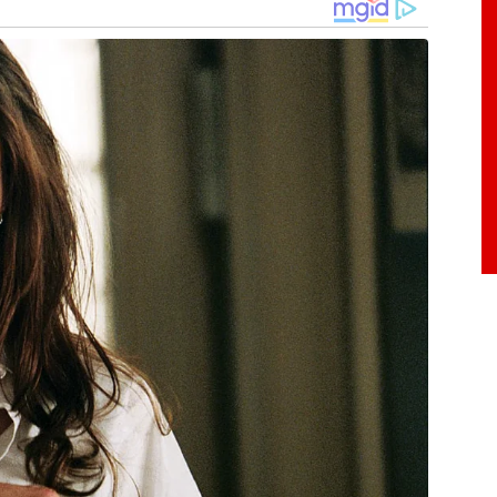
ontratações. A expectativa de curto prazo é
o para os próximos meses”, destaca a analista