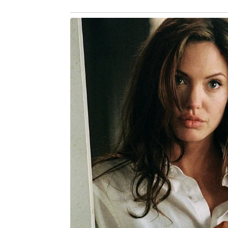
desaceleração no ritmo de novas c
positiva, com tendência de acomodaçã
do Sebrae Minas Bárbara Castro.