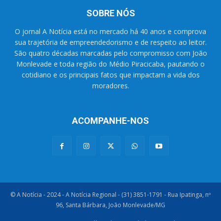
SOBRE NÓS
O jornal A Notícia está no mercado há 40 anos e comprova
sua trajetória de empreendedorismo e de respeito ao leitor.
São quatro décadas marcadas pelo compromisso com João
Monlevade e toda região do Médio Piracicaba, pautando o
cotidiano e os principais fatos que impactam a vida dos
moradores.
ACOMPANHE-NOS
© A Notícia - 2024 - A Notícia Regional - (31) 3851-1791 - Rua Ipatinga, nº
96, Santa Bárbara, João Monlevade/MG