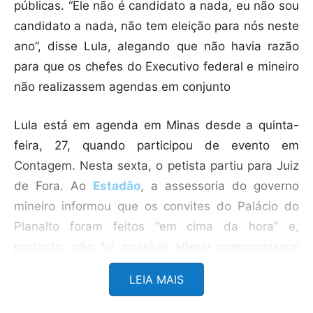
públicas. “Ele não é candidato a nada, eu não sou
candidato a nada, não tem eleição para nós neste
ano”, disse Lula, alegando que não havia razão
para que os chefes do Executivo federal e mineiro
não realizassem agendas em conjunto
Lula está em agenda em Minas desde a quinta-
feira, 27, quando participou de evento em
Contagem. Nesta sexta, o petista partiu para Juiz
de Fora. Ao
Estadão
, a assessoria do governo
mineiro informou que os convites do Palácio do
Planalto foram feitos “em cima da hora” e,
portanto, não foi possível alterar compromissos
pré-marcados do governador. Até segunda-feira,
LEIA MAIS
24, Zema afirmava que não havia sido informado,
até aquele momento, sobre os eventos em Minas