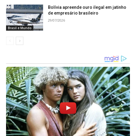
Rodrigo Pacheco (PSD-MG). O senador, segundo
Bolívia apreende ouro ilegal em jatinho
de empresário brasileiro
Lula, “é a figura pública mais importante de Minas
29/07/2026
Gerais”.
Brasil e Mundo
A candidatura ao governo, por outro lado,
depende do próprio Pacheco. “As coisas só vão
acontecer se ele quiser”, disse Lula. Para o
petista, o presidente do Senado “tenha todas as
condições” de ganhar a eleição ao governo
mineiro.