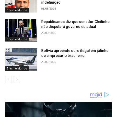
janeiro de 2025, quando o próximo mandatário
indefinição
03/08/2026
toma posse no Capitólio.
Brasil e Mundo
Republicanos diz que senador Cleitinho
não disputará governo estadual
29/07/2026
Brasil e Mundo
Bolívia apreende ouro ilegal em jatinho
de empresário brasileiro
29/07/2026
Brasil e Mundo