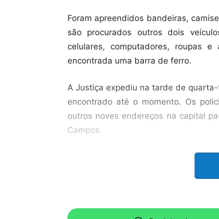
Foram apreendidos bandeiras, camiset
são procurados outros dois veículo
celulares, computadores, roupas e 
encontrada uma barra de ferro.
A Justiça expediu na tarde de quarta
encontrado até o momento. Os poli
outros noves endereços na capital p
Campos.
Os pedidos de prisão foram feitos a
imagens gravadas pelos próprios pa
Mairiporã. A Polícia cruzou as im
Drade, que coordena a investigação d