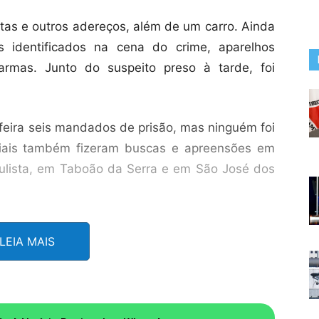
as e outros adereços, além de um carro. Ainda
s identificados na cena do crime, aparelhos
armas. Junto do suspeito preso à tarde, foi
-feira seis mandados de prisão, mas ninguém foi
ciais também fizeram buscas e apreensões em
aulista, em Taboão da Serra e em São José dos
pós a identificação de envolvidos por meio de
LEIA MAIS
lmeirenses e por câmeras da Guarda Civil de
agens com informações do banco de dados da
o caso.