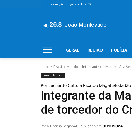
quinta-feira, 6 de agosto de 2026
26.8
João Monlevade
GERAL
REGIÃO
POLÍCIA
Início
Brasil e Mundo
Integrante da Mancha Alvi Ver
Brasil e Mundo
Por Leonardo Catto e Ricardo Magatti/Estadã
Integrante da Ma
de torcedor do C
Por A Notícia Regional | Publicado em
01/11/2024