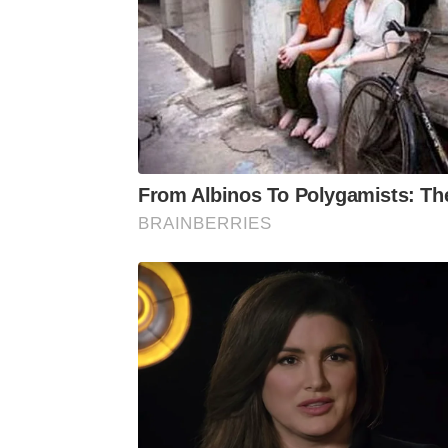
From Albinos To Polygamists: Th
BRAINBERRIES