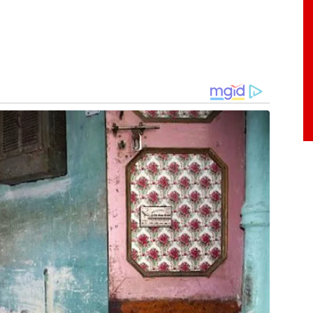
as que provoquem o aborto. Para as pessoas
de um a três anos, enquanto para os terceiros,
 o aborto com o consentimento da gestante, e
 grávida não tenha consentido.
o aborto legal seja criminalizado acima de 22
. A pena aplicada passaria a ser equivalente a
os de reclusão, inclusive nos casos de estupro.
adores é de 6 a 10 anos.