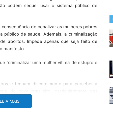
não podem sequer usar o sistema público de
ave consequência de penalizar as mulheres pobres
 público de saúde. Ademais, a criminalização
de abortos. Impede apenas que seja feito de
o manifesto.
que “criminalizar uma mulher vítima de estupro e
ceros e tenham discernimento para perceber a
ria do povo brasileiro, particularmente das
 com a mais profunda humanidade.
LEIA MAIS
eber que nossas ruas estão ensanguentadas e