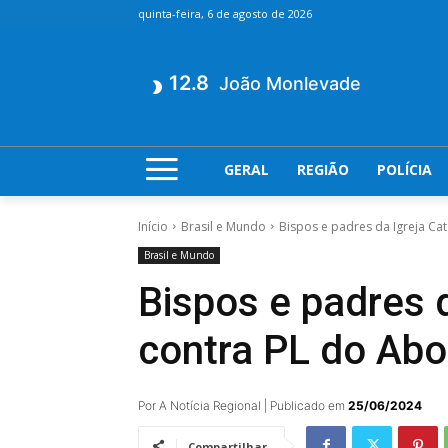
quinta-feira, 6 de agosto de 2026
12.8
João Monlevade
GERAL
REGIÃO
POLÍCIA
Início
Brasil e Mundo
Bispos e padres da Igreja Ca
Brasil e Mundo
Bispos e padres 
contra PL do Abo
Por A Notícia Regional | Publicado em
25/06/2024
Compartilhar