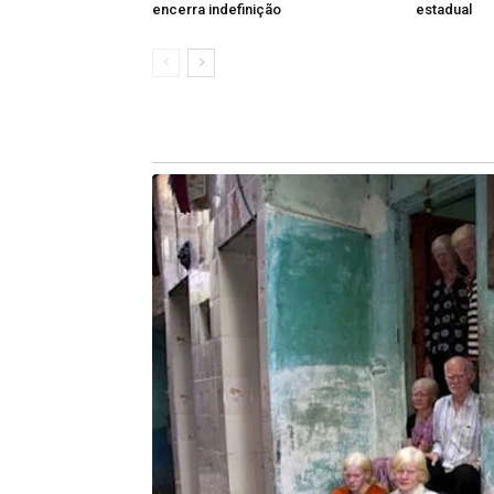
encerra indefinição
estadual
e para os médicos ou outras pesso
grávidas, o Código prevê a detenção 
de um a quatro anos caso provoquem
de três a 10 anos nos casos em que a
Na prática, o novo texto propõe que 
semanas, em todos os casos previstos
de homicídio simples, de seis a 20 an
Atualmente, a pena média para estupr