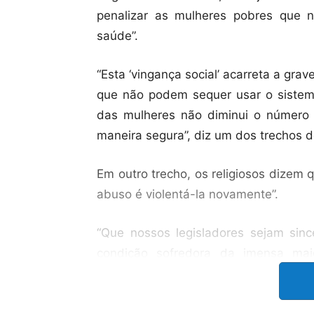
penalizar as mulheres pobres que 
saúde”.
“Esta ‘vingança social’ acarreta a gr
que não podem sequer usar o sistema
das mulheres não diminui o número 
maneira segura”, diz um dos trechos d
Em outro trecho, os religiosos dizem 
abuso é violentá-la novamente”.
“Que nossos legisladores sejam sin
condição sofredora da imensa maio
mulheres, e abraçá-las e protegê-las
Que tenham sensibilidade para perc