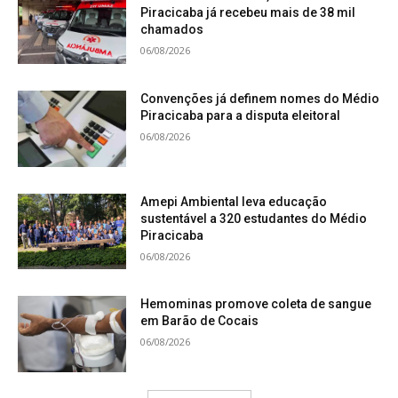
aplicação nos encraves, os trechos de
Piracicaba já recebeu mais de 38 mil
mata inseridos no Cerrado ou Caatinga,
chamados
pode contribuir na sua conservação.
06/08/2026
Convenções já definem nomes do Médio
Piracicaba para a disputa eleitoral
06/08/2026
Amepi Ambiental leva educação
sustentável a 320 estudantes do Médio
Piracicaba
06/08/2026
Hemominas promove coleta de sangue
em Barão de Cocais
06/08/2026