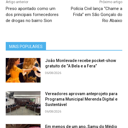
com os Estados. Certamente, vamos
Artigo anterior
Próximo artigo
Preso apontado como um
Polícia Civil lança “Chame a
chamar esses Estados que estão tendo
dos principais fornecedores
Frida” em São Gonçalo do
dificuldade de aplicação da lei da Mata
de drogas no bairro Sion
Rio Abaixo
Atlântica, além de aumentar a
fiscalização que já vem acontecendo por
parte das ações do Ibama”, disse.
MAIS POPULARES
De 2006, a lei da Mata Atlântica foi um
João Monlevade recebe pocket-show
gratuito de “A Bela e a Fera”
divisor de águas para os índices de
06/08/2026
desmatamento do bioma, que tinha
patamares ainda mais altos até a década
de 1990 e 2000. Na visão de Guedes
Vereadores aprovam anteprojeto para
Programa Municipal Merenda Digital e
Pinto, a aplicação rigorosa da legislação
Sustentável
pode servir de inspiração para a
06/08/2026
proteção de outros biomas e sua
Em menos de um ano, Samu do Médio