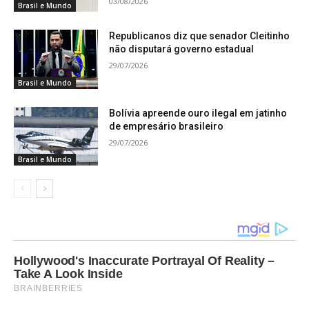
03/08/2026
período de 2004 a 2012. Foi professora do Curso
Brasil e Mundo
de Magistério Intercultural Indígena e coordenou o
Republicanos diz que senador Cleitinho
Programa de Implantação de Escolas Indígenas de
não disputará governo estadual
Minas Gerais no período de 1997 a 2003.
29/07/2026
Brasil e Mundo
Macaé Evaristo também atuou como Secretária de
Bolívia apreende ouro ilegal em jatinho
Alfabetização, Diversidade e Inclusão do
de empresário brasileiro
Ministério da Educação e foi Secretária de
29/07/2026
Brasil e Mundo
Educação de Minas Gerais no período de 2015 a
2018.
Hollywood's Inaccurate Portrayal Of Reality –
Take A Look Inside
BRAINBERRIES