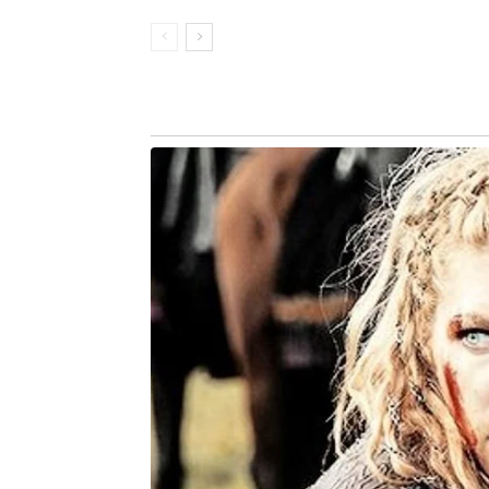
ambientes abe
locais que co
veículos, áre
de roupas, po
“A utilização
projeto pione
para a políci
na descoberta
SSP. Os anima
federal para identificar drogas, por e
“Geralmente, para descobrir algum ve
utilizam o luminol, um produto quími
luz fluorescente. Porém, em amost
extensas, o reagente não produz o ef