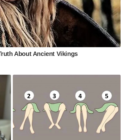
has de sangue em um veículo seis meses após o
pós. “Mas isso depende de vários fatores, de
u em meio ao processo de degradação”, diz
ruth About Ancient Vikings
m cima das amostras que a gente usa. Tem todo
no mesmo tipo sanguíneo e mesmo material, já
aqui 30 dias. Os cachorros são treinados para
ito.
mestrado na Universidade Federal de São Paulo
para elaborar o protocolo de treinamento e
 espera que, no futuro, cada núcleo da Polícia
róprio cão para apoiar as equipes em campo.