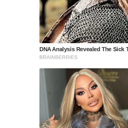
custo”, afirma a pasta.
O cão perito Mani já descobriu manc
crime e, em uma camiseta, um ano a
como aquele material se preservo
Machado.
DNA Analysis Revealed The Sick T
BRAINBERRIES
“O grande diferencial é o trabalho e
o detalhe para que o cão não vicie 
que o sangue de hoje não é o mesmo d
lidar com essas nuances”, afirma o per
O policial desenvolve um projeto de 
(Unifesp) de São José dos Campos 
utilização de cães pela polícia. Ele
Científica de São Paulo tenha o seu p