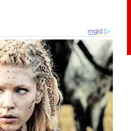
rtos e fechados, na tentativa de reproduzir os
mumente são encontrados na perícia criminal –
as com grandes extensões como sítios e peças
r exemplo
 de cães como uma ferramenta de perícia é um
iro no Brasil. Além de ter um custo mais barato
a, tem demonstrado ser uma técnica mais precisa
 de sangue humano no cenário do crime”, diz a
is já são amplamente utilizados pela polícia
xemplo.
stígio de sangue latente, os peritos criminais
co que reage com o ferro do sangue e emite uma
ras diluídas ou em áreas muito iluminadas e
eito desejado – além de ser um produto de alto