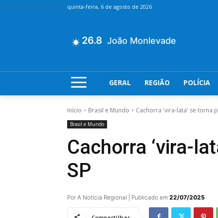
quinta-feira, 6 de agosto de 2026
26.8
João Monlevade
GERAL
REGIÃO
POLÍCIA
Início
Brasil e Mundo
Cachorra 'vira-lata' se torna p
Brasil e Mundo
Cachorra ‘vira-lat
SP
Por A Notícia Regional | Publicado em
22/07/2025
Compartilhar