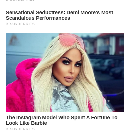
corporativos em parceria com mais de 16
operadoras. Fundada em 2012, recebeu aportes
Sensational Seductress: Demi Moore's Most
Scandalous Performances
de fundos de capital de risco internacionais, que
BRAINBERRIES
somam mais de US$879 milhões.
Ideal
|
creditas@ideal.pr
Conteúdo publicado por:
Lab Persona Estadão
The Instagram Model Who Spent A Fortune To
Look Like Barbie
BRAINBERRIES